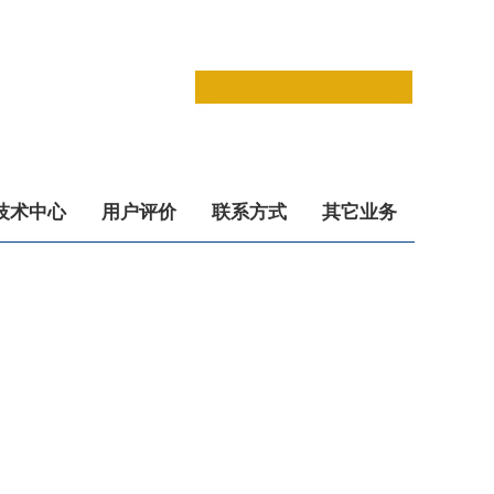
技术中心
用户评价
联系方式
其它业务