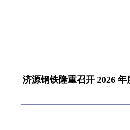
济源钢铁隆重召开 2026 