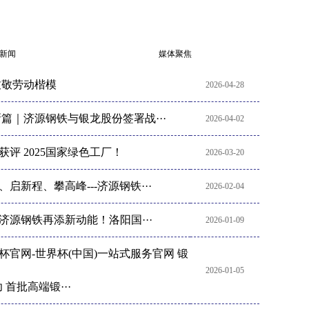
新闻
媒体聚焦
致敬劳动楷模
2026-04-28
篇｜济源钢铁与银龙股份签署战···
2026-04-02
评 2025国家绿色工厂！
2026-03-20
启新程、攀高峰---济源钢铁···
2026-02-04
】济源钢铁再添新动能！洛阳国···
2026-01-09
杯官网-世界杯(中国)一站式服务官网 锻
2026-01-05
首批高端锻···