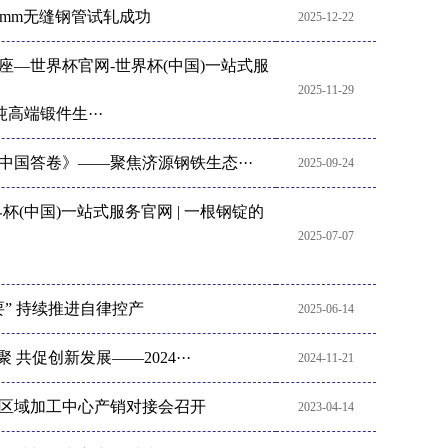
20mm无缝钢管试轧成功
2025-12-22
座—世界杯官网-世界杯(中国)一站式服
2025-11-29
吨高端锻件生···
中国答卷》——聚焦济源钢铁生态···
2025-09-24
杯(中国)一站式服务官网 | 一根钢锭的
2025-07-07
要” 持续推进自律控产
2025-06-14
 共促创新发展——2024···
2024-11-21
区域加工中心产销对接会召开
2023-04-14