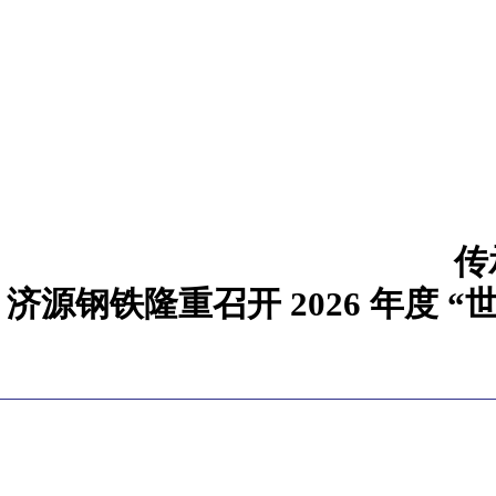
传
济源钢铁隆重召开 2026 年度 