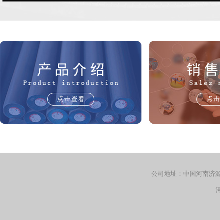
公司地址：中国河南济源产
河