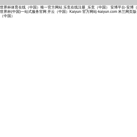
世界杯体育在线（中国）唯一官方网站
乐竞在线注册_乐竞（中国）
安博平台-安博
世界杯(中国)一站式服务官网
开云（中国）Kaiyun·官方网站-kaiyun.com
米兰网页版-
（中国）