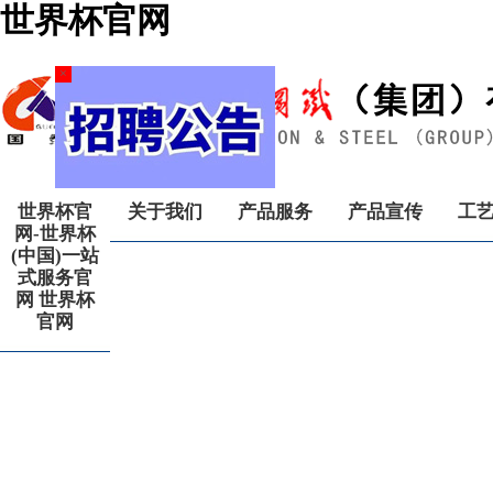
世界杯官网
×
世界杯官
关于我们
产品服务
产品宣传
工
网-世界杯
(中国)一站
式服务官
网 世界杯
官网