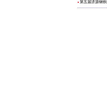
第五届济源钢铁
●