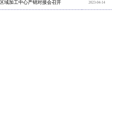
区域加工中心产销对接会召开
2023-04-14