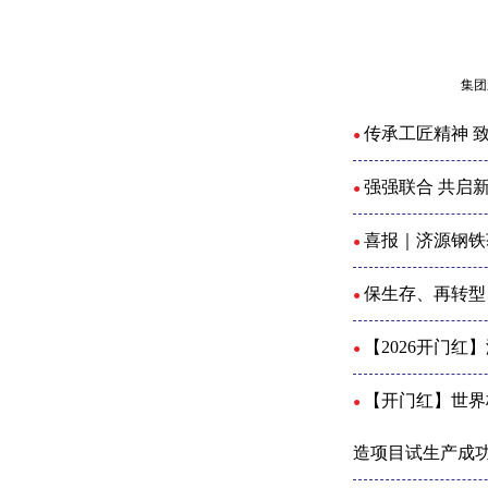
集团
传承工匠精神 
●
强强联合 共启新
●
喜报｜济源钢铁获
●
保生存、再转型、
●
【2026开门红
●
【开门红】世界
●
造项目试生产成功 