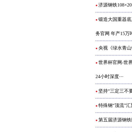
济源钢铁108×
●
锻造大国重器底
●
务官网 年产15万
央视《绿水青山
●
世界杯官网-世界
●
24小时深度···
坚持“三定三不
●
特殊钢“顶流”汇聚
●
第五届济源钢铁
●