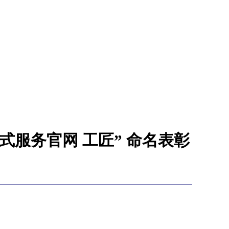
站式服务官网 工匠” 命名表彰