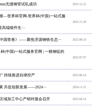
20mm无缝钢管试轧成功
2025-12-22
座—世界杯官网-世界杯(中国)一站式服
2025-11-29
吨高端锻件生···
中国答卷》——聚焦济源钢铁生态···
2025-09-24
杯(中国)一站式服务官网 | 一根钢锭的
2025-07-07
要” 持续推进自律控产
2025-06-14
 共促创新发展——2024···
2024-11-21
区域加工中心产销对接会召开
2023-04-14