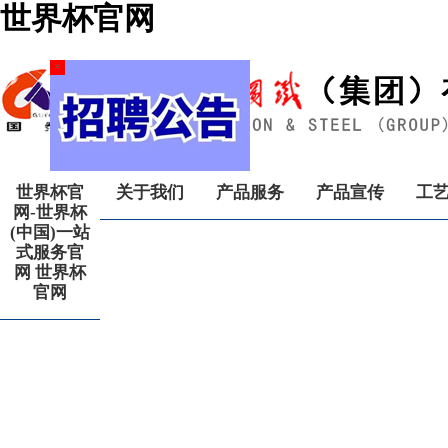
世界杯官网
×
世界杯官
关于我们
产品服务
产品宣传
工
网-世界杯
(中国)一站
式服务官
网 世界杯
官网