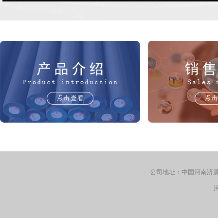
公司地址：中国河南济源产
河