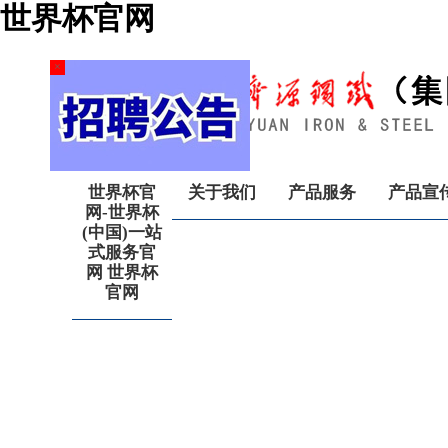
世界杯官网
×
世界杯官
关于我们
产品服务
产品宣
网-世界杯
(中国)一站
式服务官
网 世界杯
官网