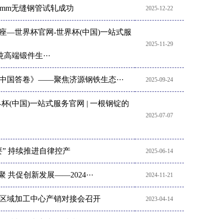
20mm无缝钢管试轧成功
2025-12-22
座—世界杯官网-世界杯(中国)一站式服
2025-11-29
吨高端锻件生···
中国答卷》——聚焦济源钢铁生态···
2025-09-24
杯(中国)一站式服务官网 | 一根钢锭的
2025-07-07
要” 持续推进自律控产
2025-06-14
 共促创新发展——2024···
2024-11-21
区域加工中心产销对接会召开
2023-04-14