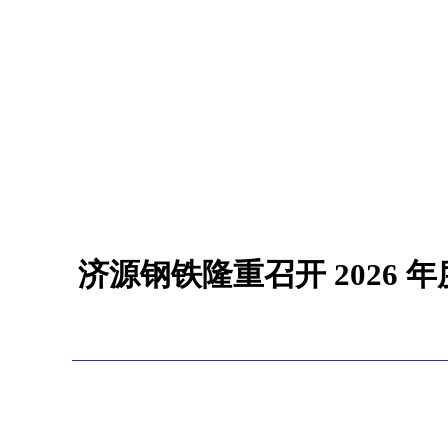
济源钢铁隆重召开 2026 