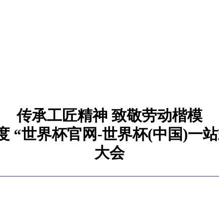
传承工匠精神 致敬劳动楷模
年度 “世界杯官网-世界杯(中国)一
大会