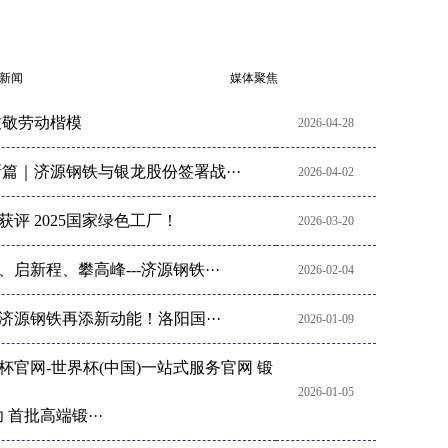
新闻
媒体聚焦
致敬劳动楷模
2026-04-28
篇｜济源钢铁与银龙股份签署战···
2026-04-02
评 2025国家绿色工厂！
2026-03-20
启新程、攀高峰---济源钢铁···
2026-02-04
】济源钢铁再添新动能！洛阳国···
2026-01-09
杯官网-世界杯(中国)一站式服务官网 锻
2026-01-05
首批高端锻···